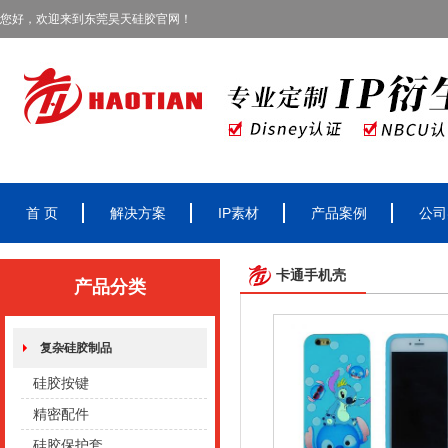
您好，欢迎来到东莞昊天硅胶官网！
首 页
解决方案
IP素材
产品案例
公司
卡通手机壳
产品分类
复杂硅胶制品
硅胶按键
精密配件
硅胶保护套