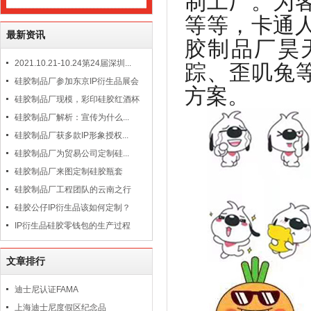
制工厂。为
等等，卡通
最新资讯
胶制品厂昊
2021.10.21-10.24第24届深圳...
踪、歪叽兔
硅胶制品厂参加东京IP衍生品展会
方案。
硅胶制品厂现模，彩印硅胶红酒杯
硅胶制品厂解析：宣传为什么...
硅胶制品厂获多款IP形象授权...
硅胶制品厂为贸易公司定制硅...
硅胶制品厂来图定制硅胶瓶套
硅胶制品厂工程团队的云南之行
硅胶公仔IP衍生品该如何定制？
IP衍生品硅胶零钱包的生产过程
文章排行
迪士尼认证FAMA
上海迪士尼度假区纪念品