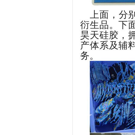
上面，分
衍生品。下
昊天硅胶，
产体系及辅
务。