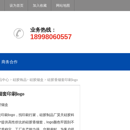
设为首页
加入收藏
网站地图
业务热线：
18998060557
商务合作
品中心
>
硅胶饰品
>
硅胶烟盒
> 硅胶香烟套印刷logo
套印刷logo
胶烟盒
印刷logo，找印刷行家，硅胶制品厂昊天硅胶科
提供高性价比的硅胶香烟套，logo颜色牢固刮不
优质稳定。工厂生产能力强，交期准时。为客户提