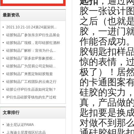
匙扣
，通过
胶一张设计
最新资讯
之后（也就是
2021.10.21-10.24第24届深圳...
胶，一进门
硅胶制品厂参加东京IP衍生品展会
作能否成功
硅胶制品厂现模，彩印硅胶红酒杯
胶钥匙扣样
硅胶制品厂解析：宣传为什么...
硅胶制品厂获多款IP形象授权...
惊的表情，过了
硅胶制品厂为贸易公司定制硅...
极了）！居
硅胶制品厂来图定制硅胶瓶套
的卡通图案
硅胶制品厂工程团队的云南之行
硅胶的实力
硅胶公仔IP衍生品该如何定制？
IP衍生品硅胶零钱包的生产过程
真，产品做
匙扣要是换
文章排行
对做不到那
迪士尼认证FAMA
通硅胶钥匙
上海迪士尼度假区纪念品