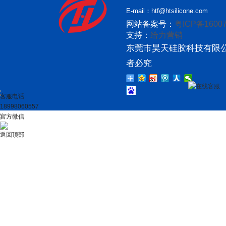
E-mail：htf@htsilicone.com
网站备案号：
粤ICP备16007
支持：
给力营销
东莞市昊天硅胶科技有限公
者必究
在线客服
客服电话
18998060557
官方微信
返回顶部